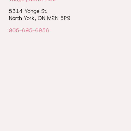
5314 Yonge St.
North York, ON M2N 5P9
905-695-6956
info@rejuuvmedispa.com
Monday to Friday(10:00am to 7:00pm)
Saturday(10:00am to 5:00pm)
Get Direction